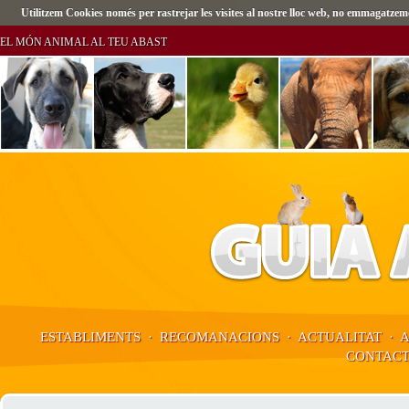
Utilitzem Cookies només per rastrejar les visites al nostre lloc web, no emmagatz
EL MÓN ANIMAL AL TEU ABAST
ESTABLIMENTS
·
RECOMANACIONS
·
ACTUALITAT
·
CONTAC