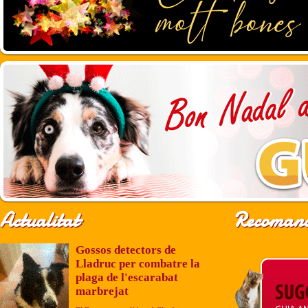
Actualitat
Recomana
Gossos detectors de
Lladruc per combatre la
plaga de l'escarabat
marbrejat