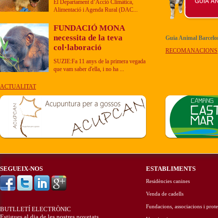
El Departament d’Acció Climàtica,
Alimentació i Agenda Rural (DAC...
FUNDACIÓ MONA
necessita de la teva
Guia Animal Barcel
col·laboració
RECOMANACIONS
SUZIE:Fa 11 anys de la primera vegada
que vam saber d'ella, i no ha ...
ACTUALITAT
SEGUEIX-NOS
ESTABLIMENTS
Residències canines
Venda de cadells
Fundacions, associacions i prote
BUTLLETÍ ELECTRÒNIC
Estigues al dia de les nostres novetats