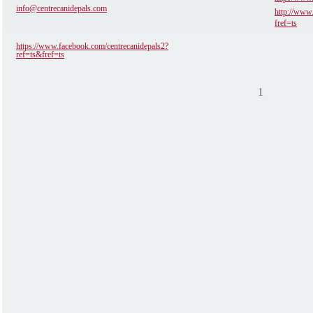
info@centrecanidepals.com
http://www
fref=ts
https://www.facebook.com/centrecanidepals2?
ref=ts&fref=ts
1