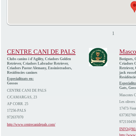
1
CENTRE CANI DE PALS
Masco
Clubs canins i d'Agility, Criadors Golden
Botigues, C
Retriever, Criadors Labrador Retriever,
Criadors G
Criadors Pastor Alemany, Ensinistradors,
Retriever,
Residències canines
jack russel
Residèncie
Especialitzats en:
Gossos
Especialitz
Gats, Goss
CENTRE CANI DE PALS
Mascotes C
C/CAMARGAS, 23
Les olivers
AP CORR. 25
17473-Vent
17256-PALS
637302760
972637070
972110439
http://www.centrecanidepals.com/
INFO@M
http://www