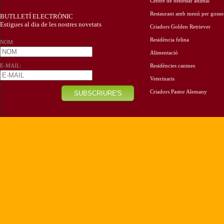
Centre de benestar animal
Restaurant amb menú per gosso
BUTLLETÍ ELECTRÒNIC
Estigues al dia de les nostres novetats
Criadors Golden Retriever
Residència felina
NOM:
Alimentació
E-MAIL:
Residències canines
Veterinaris
Criadors Pastor Alemany