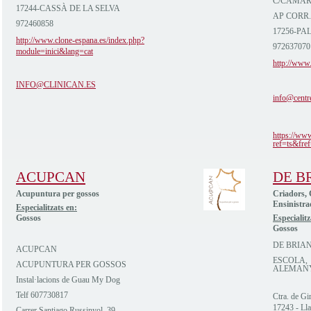
C/CAMAR
17244-CASSÀ DE LA SELVA
AP CORR.
972460858
17256-PA
http://www.clone-espana.es/index.php?
972637070
module=inici&lang=cat
http://www.
INFO@CLINICAN.ES
info@centr
https://ww
ref=ts&fref
ACUPCAN
DE B
Acupuntura per gossos
Criadors, 
Ensinistra
Especialitzats en:
Gossos
Especialitz
Gossos
DE BRIA
ACUPCAN
ESCOLA, 
ACUPUNTURA PER GOSSOS
ALEMAN
Instal·lacions de Guau My Dog
Telf 607730817
Ctra. de G
17243 - Lla
Carrer Santiago Russinyol, 39