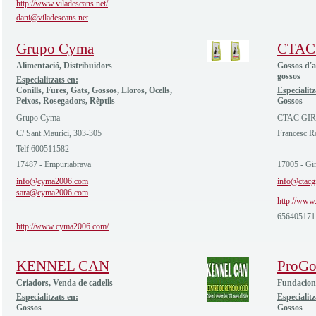
http://www.viladescans.net/
dani@viladescans.net
Grupo Cyma
CTAC
Alimentació, Distribuïdors
Gossos d'a
gossos
Especialitzats en:
Conills, Fures, Gats, Gossos, Lloros, Ocells,
Especialitz
Peixos, Rosegadors, Rèptils
Gossos
Grupo Cyma
CTAC GI
C/ Sant Maurici, 303-305
Francesc R
Telf 600511582
17487 - Empuriabrava
17005 - Gi
info@cyma2006.com
info@ctacg
sara@cyma2006.com
http://www.
656405171
http://www.cyma2006.com/
KENNEL CAN
ProGo
Criadors, Venda de cadells
Fundacions
Especialitzats en:
Especialitz
Gossos
Gossos