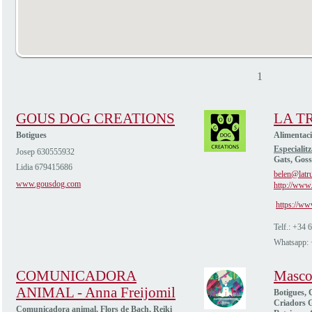
1
GOUS DOG CREATIONS
LA T
Botigues
Alimentac
Especialitz
Josep 630555932
Gats, Goss
Lidia 679415686
belen@latru
www.gousdog.com
http://www.
https://ww
Telf.: +34
Whatsapp:
COMUNICADORA
Masco
ANIMAL - Anna Freijomil
Botigues, C
Criadors G
Comunicadora animal, Flors de Bach, Reiki