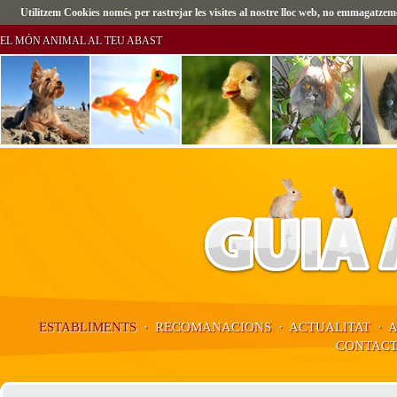
Utilitzem Cookies només per rastrejar les visites al nostre lloc web, no emmagatz
EL MÓN ANIMAL AL TEU ABAST
ESTABLIMENTS
·
RECOMANACIONS
·
ACTUALITAT
·
CONTAC