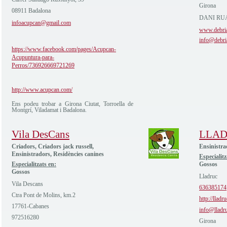
Girona
08911 Badalona
DANI RUA
infoacupcan@gmail.com
www.debri
info@debri
https://www.facebook.com/pages/Acupcan-
Acupuntura-para-
Perros/736926669721269
http://www.acupcan.com/
Ens podeu trobar a Girona Ciutat, Torroella de
Montgrí, Viladamat i Badalona.
Vila DesCans
LLA
Criadors, Criadors jack russell,
Ensinistra
Ensinistradors, Residències canines
Especialitz
Especialitzats en:
Gossos
Gossos
Lladruc
Vila Descans
636385174
Ctra Pont de Molins, km.2
http://lladr
17761-Cabanes
info@lladr
972516280
Girona