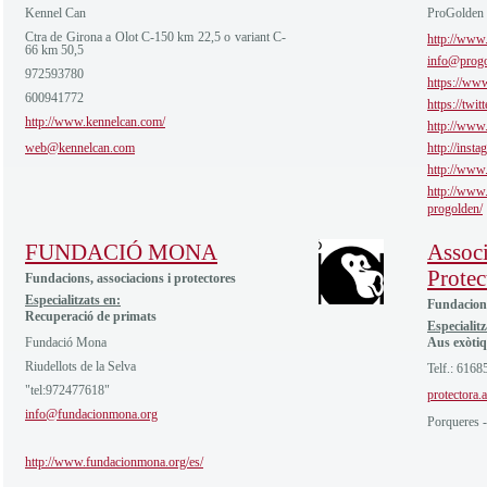
Kennel Can
ProGolden
Ctra de Girona a Olot C-150 km 22,5 o variant C-
http://www.
66 km 50,5
info@progo
972593780
https://ww
600941772
https://twi
http://www.kennelcan.com/
http://www
web@kennelcan.com
http://inst
http://www
http://www.
progolden/
FUNDACIÓ MONA
Assoc
Protec
Fundacions, associacions i protectores
Especialitzats en:
Fundacions
Recuperació de primats
Especialitz
Fundació Mona
Aus exòti
Riudellots de la Selva
Telf.: 6168
"tel:972477618"
protectora
info@fundacionmona.org
Porqueres -
http://www.fundacionmona.org/es/