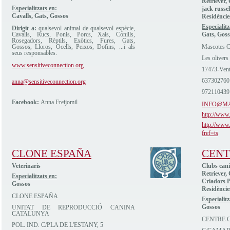
Retriever,
Especialitzats en:
jack russel
Cavalls, Gats, Gossos
Residèncie
Especialitz
Dirigit a:
qualsevol animal de qualsevol espècie,
Cavalls, Rucs, Ponis, Porcs, Xais, Conills,
Gats, Goss
Rosegadors, Rèptils, Exòtics, Fures, Gats,
Gossos, Lloros, Ocells, Peixos, Dofins, ...i als
Mascotes C
seus responsables.
Les olivers
www.sensitiveconnection.org
17473-Vent
637302760
anna@sensitiveconnection.org
972110439
Facebook:
Anna Freijomil
INFO@M
http://www
http://www
fref=ts
CLONE ESPAÑA
CENT
Veterinaris
Clubs cani
Retriever,
Especialitzats en:
Criadors P
Gossos
Residèncie
CLONE ESPAÑA
Especialitz
Gossos
UNITAT DE REPRODUCCIÓ CANINA
CATALUNYA
CENTRE C
POL. IND. C/PLA DE L'ESTANY, 5