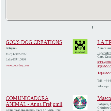
1
GOUS DOG CREATIONS
LA T
Botigues
Alimentac
Especialitz
Josep 630555932
Gats, Goss
Lidia 679415686
belen@latru
www.gousdog.com
http://www.
https://ww
Telf.: +34
Whatsapp:
COMUNICADORA
Masco
ANIMAL - Anna Freijomil
Botigues, C
Criadors G
Comunicadora animal, Flors de Bach, Reiki