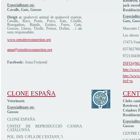
Retriever,
Especialitzats en:
jack russel
Cavalls, Gats, Gossos
Residèncie
Especialitz
Dirigit a:
qualsevol animal de qualsevol espècie,
Cavalls, Rucs, Ponis, Porcs, Xais, Conills,
Gats, Goss
Rosegadors, Rèptils, Exòtics, Fures, Gats,
Gossos, Lloros, Ocells, Peixos, Dofins, ...i als
Mascotes C
seus responsables.
Les olivers
www.sensitiveconnection.org
17473-Vent
637302760
anna@sensitiveconnection.org
972110439
Facebook:
Anna Freijomil
INFO@M
http://www
http://www
fref=ts
CLONE ESPAÑA
CENT
Veterinaris
Clubs cani
Retriever,
Especialitzats en:
Criadors P
Gossos
Residèncie
CLONE ESPAÑA
Especialitz
Gossos
UNITAT DE REPRODUCCIÓ CANINA
CATALUNYA
CENTRE C
POL. IND. C/PLA DE L'ESTANY, 5