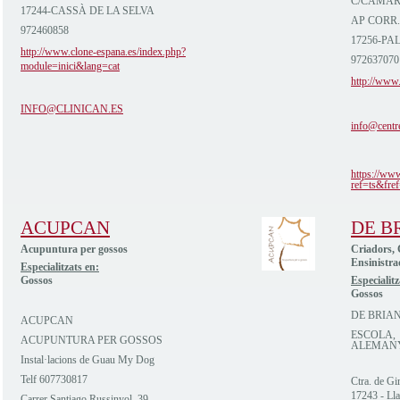
C/CAMAR
17244-CASSÀ DE LA SELVA
AP CORR.
972460858
17256-PA
http://www.clone-espana.es/index.php?
972637070
module=inici&lang=cat
http://www.
INFO@CLINICAN.ES
info@centr
https://ww
ref=ts&fref
ACUPCAN
DE B
Acupuntura per gossos
Criadors, 
Ensinistra
Especialitzats en:
Gossos
Especialitz
Gossos
DE BRIA
ACUPCAN
ESCOLA, 
ACUPUNTURA PER GOSSOS
ALEMAN
Instal·lacions de Guau My Dog
Telf 607730817
Ctra. de G
17243 - Lla
Carrer Santiago Russinyol, 39