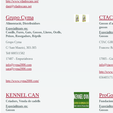
http://www.viladescans.net/
dani@viladescans.net
Grupo Cyma
CTAC
Alimentació, Distribuïdors
Gossos d'a
gossos
Especialitzats en:
Conills, Fures, Gats, Gossos, Lloros, Ocells,
Especialitz
Peixos, Rosegadors, Rèptils
Gossos
Grupo Cyma
CTAC GI
C/ Sant Maurici, 303-305
Francesc R
Telf 600511582
17487 - Empuriabrava
17005 - Gi
info@cyma2006.com
info@ctacg
sara@cyma2006.com
http://www.
656405171
http://www.cyma2006.com/
KENNEL CAN
ProGo
Criadors, Venda de cadells
Fundacions
Especialitzats en:
Especialitz
Gossos
Gossos