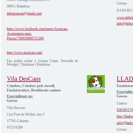
Girona
08911 Badalona
DANI RUA
infoacupcan@gmail.com
www.debri
info@debri
https://www.facebook.com/pages/Acupcan-
Acupuntura-para-
Perros/736926669721269
http://www.acupcan.com/
Ens podeu trobar a Girona Ciutat, Torroella de
Montgrí, Viladamat i Badalona.
Vila DesCans
LLA
Criadors, Criadors jack russell,
Ensinistra
Ensinistradors, Residències canines
Especialitz
Especialitzats en:
Gossos
Gossos
Lladruc
Vila Descans
636385174
Ctra Pont de Molins, km.2
http://lladr
17761-Cabanes
info@lladr
972516280
Girona