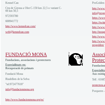
Kennel Can
ProGolden
Ctra de Girona a Olot C-150 km 22,5 o variant C-
http://www.
66 km 50,5
info@progo
972593780
https://ww
600941772
https://twi
http://www.kennelcan.com/
http://www
web@kennelcan.com
http://inst
http://www
http://www.
progolden/
FUNDACIÓ MONA
Assoc
Protec
Fundacions, associacions i protectores
Especialitzats en:
Fundacions
Recuperació de primats
Especialitz
Fundació Mona
Aus exòti
Riudellots de la Selva
Telf.: 6168
"tel:972477618"
protectora
info@fundacionmona.org
Porqueres -
http://www.fundacionmona.org/es/