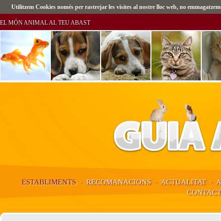
Utilitzem Cookies només per rastrejar les visites al nostre lloc web, no emmagatz
EL MÓN ANIMAL AL TEU ABAST
ESTABLIMENTS
·
RECOMANACIONS
·
ACTUALITAT
·
CONTAC