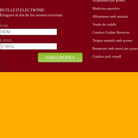
Acupuntura per gossos
Medicina esportiva
BUTLLETÍ ELECTRÒNIC
Estigues al dia de les nostres novetats
Allotjament amb animals
Venda de cadells
NOM:
Criadors Golden Retriever
E-MAIL:
Teràpia assistida amb gossos
Restaurant amb menú per gosso
Criadors jack russell