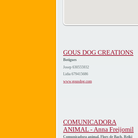
GOUS DOG CREATIONS
Botigues
Josep 630555932
Lidia 679415686
www.gousdog.com
COMUNICADORA
ANIMAL - Anna Freijomil
Comunicadora animal, Flors de Bach, Reiki