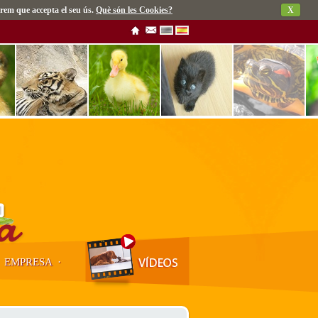
rem que accepta el seu ús.
Què són les Cookies?
X
·
EMPRESA
·