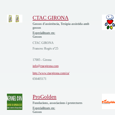
CTAC GIRONA
Gossos d'assistència, Teràpia assistida amb
gossos
Especialitzats en:
Gossos
CTAC GIRONA
Francesc Rogès nº25
17005 - Girona
info@ctacgirona.com
http://www.ctacgirona.com/ca/
656405171
ProGolden
Fundacions, associacions i protectores
Especialitzats en:
Gossos