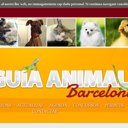
tes al nostre lloc web, no emmagatzemem cap dada personal. Si continua navegant conside
IONS
·
ACTUALITAT
·
AGENDA
·
CONCURSOS
·
PERDUTS
CONTACTAR