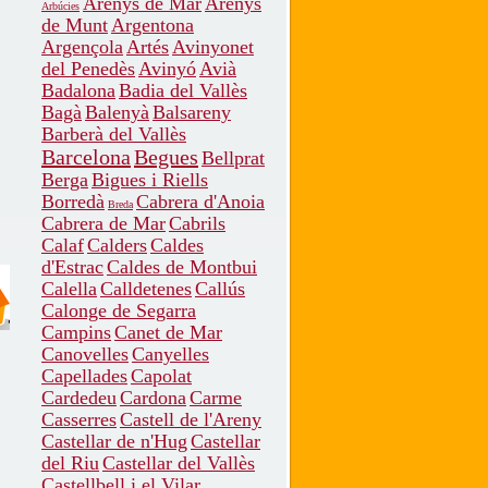
Arenys de Mar
Arenys
Arbúcies
de Munt
Argentona
Argençola
Artés
Avinyonet
del Penedès
Avinyó
Avià
Badalona
Badia del Vallès
Bagà
Balenyà
Balsareny
Barberà del Vallès
Barcelona
Begues
Bellprat
Berga
Bigues i Riells
Borredà
Cabrera d'Anoia
Breda
Cabrera de Mar
Cabrils
Calaf
Calders
Caldes
d'Estrac
Caldes de Montbui
Calella
Calldetenes
Callús
Calonge de Segarra
Campins
Canet de Mar
Canovelles
Canyelles
Capellades
Capolat
Cardedeu
Cardona
Carme
Casserres
Castell de l'Areny
Castellar de n'Hug
Castellar
del Riu
Castellar del Vallès
Castellbell i el Vilar