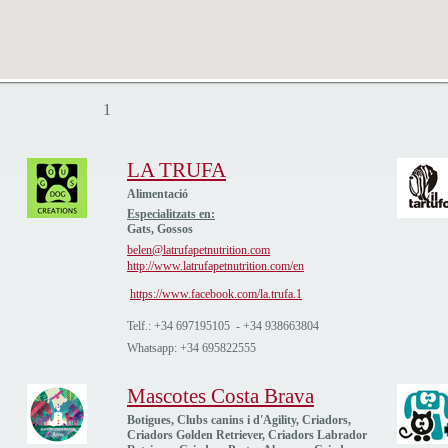
1
LA TRUFA
Alimentació
Especialitzats en:
Gats, Gossos
belen@latrufapetnutrition.com
http://www.latrufapetnutrition.com/en
https://www.facebook.com/la.trufa.1
Telf.: +34 697195105 - +34 938663804
Whatsapp: +34 695822555
Mascotes Costa Brava
Botigues, Clubs canins i d'Agility, Criadors,
Criadors Golden Retriever, Criadors Labrador