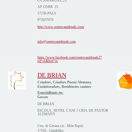
C/CAMARGAS, 23
AP CORR. 25
17256-PALS
972637070
http://www.centrecanidepals.com/
info@centrecanidepals.com
https://www.facebook.com/centrecanidepals2?
ref=ts&fref=ts
DE BRIAN
Criadors, Criadors Pastor Alemany,
Ensinistradors, Residències canines
Especialitzats en:
Gossos
DE BRIAN
ESCOLA, HOTEL CANI I CRIA DE PASTOR
ALEMANY
Ctra. de Girona s/n - Món Repós
17243 - Llambilles