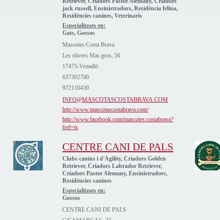
Retriever, Criadors Pastor Alemany, Criadors
jack russell, Ensinistradors, Residència felina,
Residències canines, Veterinaris
Especialitzats en:
Gats, Gossos
Mascotes Costa Brava
Les olivers Mas gros, 56
17473-Ventalló
637302760
972110439
INFO@MASCOTASCOSTABRAVA.COM
http://www.mascotascostabrava.com/
http://www.facebook.com/mascotes.costabrava?
fref=ts
CENTRE CANI DE PALS
Clubs canins i d'Agility, Criadors Golden
Retriever, Criadors Labrador Retriever,
Criadors Pastor Alemany, Ensinistradors,
Residències canines
Especialitzats en:
Gossos
CENTRE CANI DE PALS