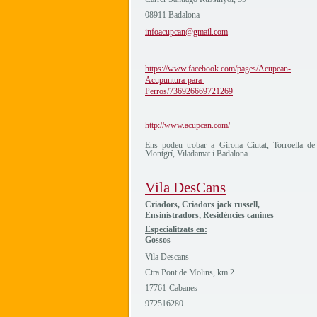
08911 Badalona
infoacupcan@gmail.com
https://www.facebook.com/pages/Acupcan-
Acupuntura-para-
Perros/736926669721269
http://www.acupcan.com/
Ens podeu trobar a Girona Ciutat, Torroella de
Montgrí, Viladamat i Badalona.
Vila DesCans
Criadors, Criadors jack russell,
Ensinistradors, Residències canines
Especialitzats en:
Gossos
Vila Descans
Ctra Pont de Molins, km.2
17761-Cabanes
972516280