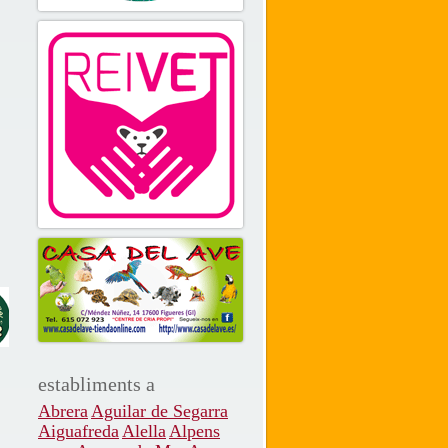
establiments a
Abrera
Aguilar de Segarra
Aiguafreda
Alella
Alpens