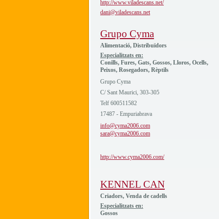
http://www.viladescans.net/
dani@viladescans.net
Grupo Cyma
Alimentació, Distribuïdors
Especialitzats en:
Conills, Fures, Gats, Gossos, Lloros, Ocells,
Peixos, Rosegadors, Rèptils
Grupo Cyma
C/ Sant Maurici, 303-305
Telf 600511582
17487 - Empuriabrava
info@cyma2006.com
sara@cyma2006.com
http://www.cyma2006.com/
KENNEL CAN
Criadors, Venda de cadells
Especialitzats en:
Gossos