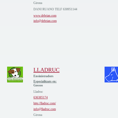
Girona
DANI RUANO TELF 630951144
www.debrian.com
info@debrian.com
LLADRUC
Ensinistradors
Especialitzats en:
Gossos
Lladruc
636385174
http://lladruc.com/
info@lladruc.com
Girona