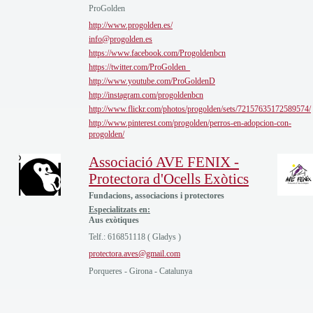
ProGolden
http://www.progolden.es/
info@progolden.es
https://www.facebook.com/Progoldenbcn
https://twitter.com/ProGolden_
http://www.youtube.com/ProGoldenD
http://instagram.com/progoldenbcn
http://www.flickr.com/photos/progolden/sets/72157635172589574/
http://www.pinterest.com/progolden/perros-en-adopcion-con-
progolden/
Associació AVE FENIX -
Protectora d'Ocells Exòtics
Fundacions, associacions i protectores
Especialitzats en:
Aus exòtiques
Telf.: 616851118 ( Gladys )
protectora.aves@gmail.com
Porqueres - Girona - Catalunya