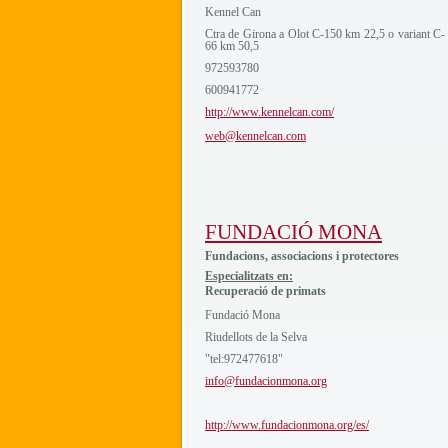
Kennel Can
Ctra de Girona a Olot C-150 km 22,5 o variant C-
66 km 50,5
972593780
600941772
http://www.kennelcan.com/
web@kennelcan.com
FUNDACIÓ MONA
Fundacions, associacions i protectores
Especialitzats en:
Recuperació de primats
Fundació Mona
Riudellots de la Selva
"tel:972477618"
info@fundacionmona.org
http://www.fundacionmona.org/es/