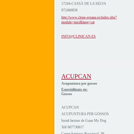
17244-CASSÀ DE LA SELVA
972460858
http://www.clone-espana.es/index.php?
module=inici&lang=cat
INFO@CLINICAN.ES
ACUPCAN
Acupuntura per gossos
Especialitzats en:
Gossos
ACUPCAN
ACUPUNTURA PER GOSSOS
Instal·lacions de Guau My Dog
Telf 607730817
Carrer Santiago Russinyol, 39