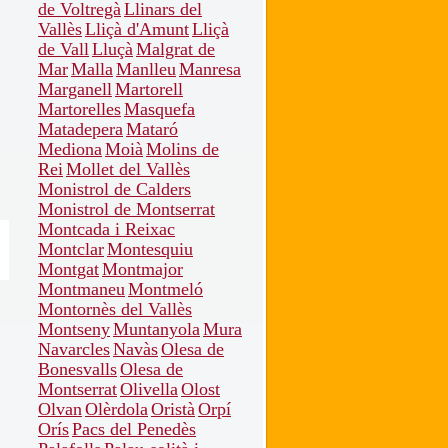
de Voltregà
Llinars del
Vallès
Lliçà d'Amunt
Lliçà
de Vall
Lluçà
Malgrat de
Mar
Malla
Manlleu
Manresa
Marganell
Martorell
Martorelles
Masquefa
Matadepera
Mataró
Mediona
Moià
Molins de
Rei
Mollet del Vallès
Monistrol de Calders
Monistrol de Montserrat
Montcada i Reixac
Montclar
Montesquiu
Montgat
Montmajor
Montmaneu
Montmeló
Montornès del Vallès
Montseny
Muntanyola
Mura
Navarcles
Navàs
Olesa de
Bonesvalls
Olesa de
Montserrat
Olivella
Olost
Olvan
Olèrdola
Oristà
Orpí
Orís
Pacs del Penedès