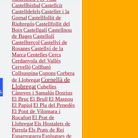
Castellbisbal
Castellcir
Castelldefels
Castellet i la
Gornal
Castellfollit de
Riubregós
Castellfollit del
Boix
Castellgalí
Castellnou
de Bages
Castellolí
Castellterçol
Castellví de
Rosanes
Castellví de la
Marca
Centelles
Cercs
Cerdanyola del Vallès
Cervelló
Collbató
Collsuspina
Copons
Corbera
Cornellà de
de Llobregat
Llobregat
Cubelles
Cànoves i Samalús
Dosrius
El Bruc
El Brull
El Masnou
El Papiol
El Pla del Penedès
El Pont de Vilomara i
Rocafort
El Prat de
Llobregat
Els Hostalets de
Pierola
Els Prats de Rei
Esparreguera
Esplugues de