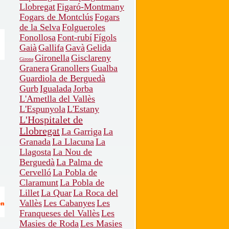
Llobregat
Figaró-Montmany
Fogars de Montclús
Fogars
de la Selva
Folgueroles
Fonollosa
Font-rubí
Fígols
Gaià
Gallifa
Gavà
Gelida
Gironella
Gisclareny
Girona
Granera
Granollers
Gualba
Guardiola de Berguedà
Gurb
Igualada
Jorba
L'Ametlla del Vallès
L'Espunyola
L'Estany
L'Hospitalet de
Llobregat
La Garriga
La
Granada
La Llacuna
La
Llagosta
La Nou de
Berguedà
La Palma de
Cervelló
La Pobla de
Claramunt
La Pobla de
Lillet
La Quar
La Roca del
Vallès
Les Cabanyes
Les
Franqueses del Vallès
Les
Masies de Roda
Les Masies