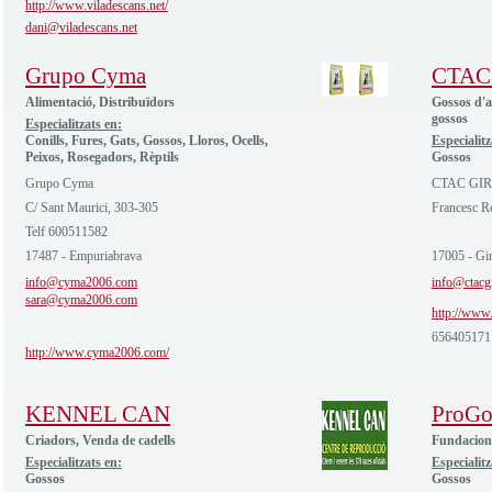
http://www.viladescans.net/
dani@viladescans.net
Grupo Cyma
CTAC
Alimentació, Distribuïdors
Gossos d'a
gossos
Especialitzats en:
Conills, Fures, Gats, Gossos, Lloros, Ocells,
Especialitz
Peixos, Rosegadors, Rèptils
Gossos
Grupo Cyma
CTAC GI
C/ Sant Maurici, 303-305
Francesc R
Telf 600511582
17487 - Empuriabrava
17005 - Gi
info@cyma2006.com
info@ctacg
sara@cyma2006.com
http://www.
656405171
http://www.cyma2006.com/
KENNEL CAN
ProGo
Criadors, Venda de cadells
Fundacions
Especialitzats en:
Especialitz
Gossos
Gossos