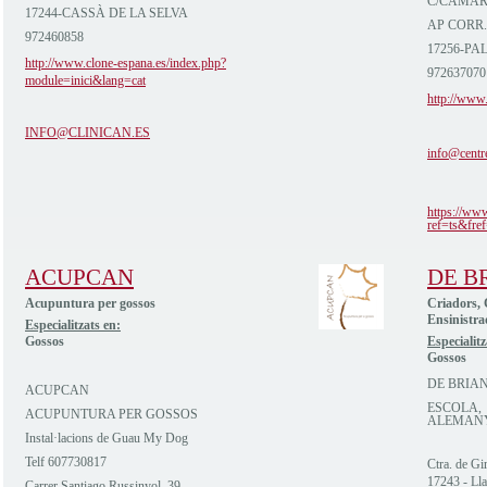
C/CAMAR
17244-CASSÀ DE LA SELVA
AP CORR.
972460858
17256-PA
http://www.clone-espana.es/index.php?
972637070
module=inici&lang=cat
http://www.
INFO@CLINICAN.ES
info@centr
https://ww
ref=ts&fref
ACUPCAN
DE B
Acupuntura per gossos
Criadors, 
Ensinistra
Especialitzats en:
Gossos
Especialitz
Gossos
DE BRIA
ACUPCAN
ESCOLA, 
ACUPUNTURA PER GOSSOS
ALEMAN
Instal·lacions de Guau My Dog
Telf 607730817
Ctra. de G
17243 - Lla
Carrer Santiago Russinyol, 39