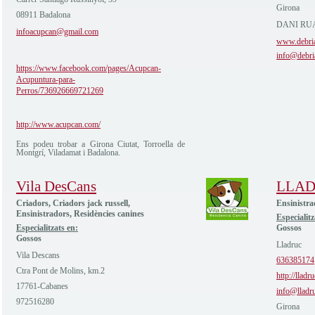
Girona
08911 Badalona
DANI RUA
infoacupcan@gmail.com
www.debri
info@debri
https://www.facebook.com/pages/Acupcan-
Acupuntura-para-
Perros/736926669721269
http://www.acupcan.com/
Ens podeu trobar a Girona Ciutat, Torroella de
Montgrí, Viladamat i Badalona.
Vila DesCans
LLA
Criadors, Criadors jack russell,
Ensinistra
Ensinistradors, Residències canines
Especialitz
Especialitzats en:
Gossos
Gossos
Lladruc
Vila Descans
636385174
Ctra Pont de Molins, km.2
http://lladr
17761-Cabanes
info@lladr
972516280
Girona