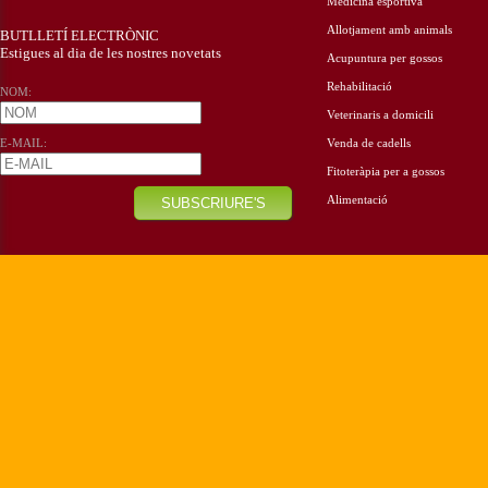
Medicina esportiva
Allotjament amb animals
BUTLLETÍ ELECTRÒNIC
Estigues al dia de les nostres novetats
Acupuntura per gossos
Rehabilitació
NOM:
Veterinaris a domicili
E-MAIL:
Venda de cadells
Fitoteràpia per a gossos
Alimentació