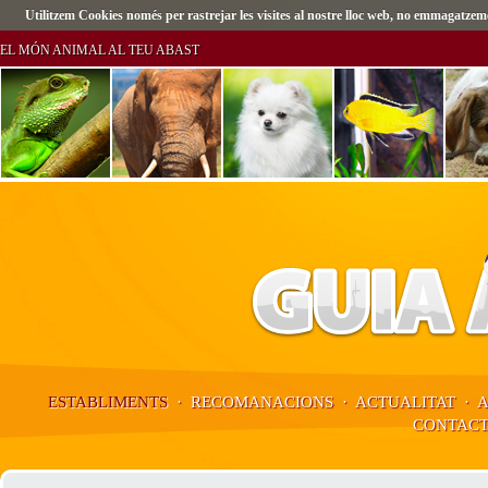
Utilitzem Cookies només per rastrejar les visites al nostre lloc web, no emmagatz
EL MÓN ANIMAL AL TEU ABAST
ESTABLIMENTS
·
RECOMANACIONS
·
ACTUALITAT
·
CONTAC