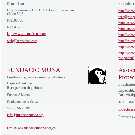
Kennel Can
ProGolden
Ctra de Girona a Olot C-150 km 22,5 o variant C-
http://www.
66 km 50,5
info@progo
972593780
https://ww
600941772
https://twi
http://www.kennelcan.com/
http://www
web@kennelcan.com
http://inst
http://www
http://www.
progolden/
FUNDACIÓ MONA
Assoc
Protec
Fundacions, associacions i protectores
Especialitzats en:
Fundacions
Recuperació de primats
Especialitz
Fundació Mona
Aus exòti
Riudellots de la Selva
Telf.: 6168
"tel:972477618"
protectora
info@fundacionmona.org
Porqueres -
http://www.fundacionmona.org/es/