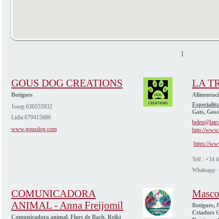
1
GOUS DOG CREATIONS
LA T
Botigues
Alimentac
Especialitz
Josep 630555932
Gats, Goss
Lidia 679415686
belen@latru
www.gousdog.com
http://www.
https://ww
Telf.: +34
Whatsapp:
COMUNICADORA
Masco
ANIMAL - Anna Freijomil
Botigues, C
Criadors G
Comunicadora animal, Flors de Bach, Reiki