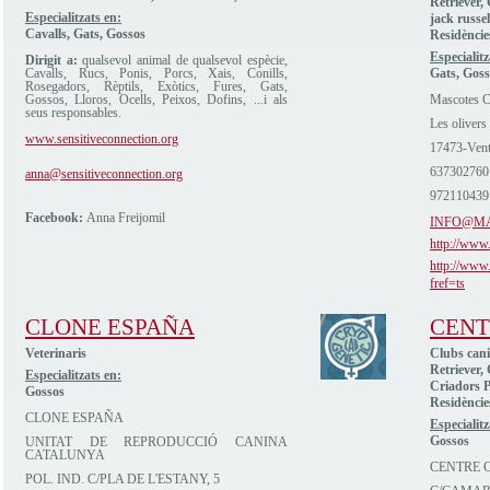
Retriever,
Especialitzats en:
jack russel
Cavalls, Gats, Gossos
Residèncie
Especialitz
Dirigit a:
qualsevol animal de qualsevol espècie,
Cavalls, Rucs, Ponis, Porcs, Xais, Conills,
Gats, Goss
Rosegadors, Rèptils, Exòtics, Fures, Gats,
Gossos, Lloros, Ocells, Peixos, Dofins, ...i als
Mascotes C
seus responsables.
Les olivers
www.sensitiveconnection.org
17473-Vent
637302760
anna@sensitiveconnection.org
972110439
Facebook:
Anna Freijomil
INFO@M
http://www
http://www
fref=ts
CLONE ESPAÑA
CENT
Veterinaris
Clubs cani
Retriever,
Especialitzats en:
Criadors P
Gossos
Residèncie
CLONE ESPAÑA
Especialitz
Gossos
UNITAT DE REPRODUCCIÓ CANINA
CATALUNYA
CENTRE C
POL. IND. C/PLA DE L'ESTANY, 5