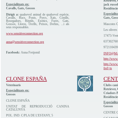
Retriever,
Especialitzats en:
jack russel
Cavalls, Gats, Gossos
Residèncie
Especialitz
Dirigit a:
qualsevol animal de qualsevol espècie,
Cavalls, Rucs, Ponis, Porcs, Xais, Conills,
Gats, Goss
Rosegadors, Rèptils, Exòtics, Fures, Gats,
Gossos, Lloros, Ocells, Peixos, Dofins, ...i als
Mascotes C
seus responsables.
Les olivers
www.sensitiveconnection.org
17473-Vent
637302760
anna@sensitiveconnection.org
972110439
Facebook:
Anna Freijomil
INFO@M
http://www
http://www
fref=ts
CLONE ESPAÑA
CENT
Veterinaris
Clubs cani
Retriever,
Especialitzats en:
Criadors P
Gossos
Residèncie
CLONE ESPAÑA
Especialitz
Gossos
UNITAT DE REPRODUCCIÓ CANINA
CATALUNYA
CENTRE C
POL. IND. C/PLA DE L'ESTANY, 5