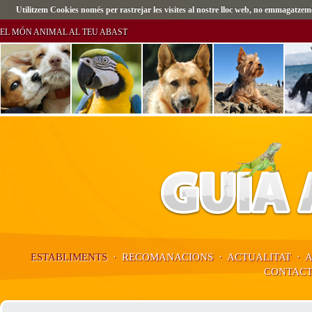
Utilitzem Cookies només per rastrejar les visites al nostre lloc web, no emmagatz
EL MÓN ANIMAL AL TEU ABAST
ESTABLIMENTS
·
RECOMANACIONS
·
ACTUALITAT
·
CONTAC