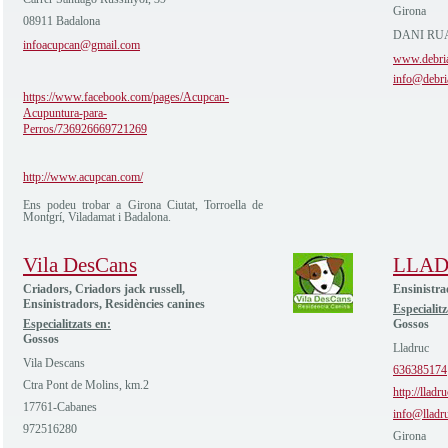
Girona
08911 Badalona
DANI RUA
infoacupcan@gmail.com
www.debri
info@debri
https://www.facebook.com/pages/Acupcan-
Acupuntura-para-
Perros/736926669721269
http://www.acupcan.com/
Ens podeu trobar a Girona Ciutat, Torroella de
Montgrí, Viladamat i Badalona.
Vila DesCans
LLA
Criadors, Criadors jack russell,
Ensinistra
Ensinistradors, Residències canines
Especialitz
Especialitzats en:
Gossos
Gossos
Lladruc
Vila Descans
636385174
Ctra Pont de Molins, km.2
http://lladr
17761-Cabanes
info@lladr
972516280
Girona