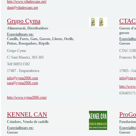
http://www.viladescans.net/
dani@viladescans.net
Grupo Cyma
CTAC
Alimentació, Distribuïdors
Gossos d'a
gossos
Especialitzats en:
Conills, Fures, Gats, Gossos, Lloros, Ocells,
Especialitz
Peixos, Rosegadors, Rèptils
Gossos
Grupo Cyma
CTAC GI
C/ Sant Maurici, 303-305
Francesc R
Telf 600511582
17487 - Empuriabrava
17005 - Gi
info@cyma2006.com
info@ctacg
sara@cyma2006.com
http://www.
656405171
http://www.cyma2006.com/
KENNEL CAN
ProGo
Criadors, Venda de cadells
Fundacions
Especialitzats en:
Especialitz
Gossos
Gossos