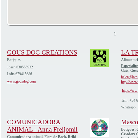
1
GOUS DOG CREATIONS
LA T
Botigues
Alimentac
Especialitz
Josep 630555932
Gats, Goss
Lidia 679415686
belen@latru
www.gousdog.com
http://www.
https://ww
Telf.: +34
Whatsapp:
COMUNICADORA
Masco
ANIMAL - Anna Freijomil
Botigues, C
Criadors G
Comunicadora animal, Flors de Bach, Reiki