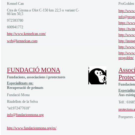
Kennel Can
ProGolden
Ctra de Girona a Olot C-150 km 22,5 o variant C-
http://www.
66 km 50,5
info@progo
972593780
https://ww
600941772
https://twi
http://www.kennelcan.com/
http://www
web@kennelcan.com
http://inst
http://www
http://www.
progolden/
FUNDACIÓ MONA
Assoc
Protec
Fundacions, associacions i protectores
Especialitzats en:
Fundacions
Recuperació de primats
Especialitz
Fundació Mona
Aus exòti
Riudellots de la Selva
Telf.: 6168
"tel:972477618"
protectora
info@fundacionmona.org
Porqueres -
http://www.fundacionmona.org/es/