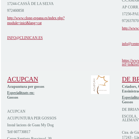
C/CAMAR
17244-CASSÀ DE LA SELVA
AP CORR.
972460858
17256-PA
http://www.clone-espana.es/index.php?
972637070
module=inici&lang=cat
http://www.
INFO@CLINICAN.ES
info@centr
https://ww
ref=ts&fref
ACUPCAN
DE B
Acupuntura per gossos
Criadors, 
Ensinistra
Especialitzats en:
Gossos
Especialitz
Gossos
DE BRIA
ACUPCAN
ESCOLA, 
ACUPUNTURA PER GOSSOS
ALEMAN
Instal·lacions de Guau My Dog
Telf 607730817
Ctra. de G
17243 - Lla
Carrer Santiago Russinyol, 39