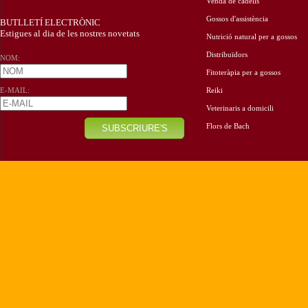
Venda de cadells
Gossos d'assistència
BUTLLETÍ ELECTRÒNIC
Estigues al dia de les nostres novetats
Nutrició natural per a gossos
Distribuïdors
NOM:
Fitoteràpia per a gossos
E-MAIL:
Reiki
Veterinaris a domicili
Flors de Bach