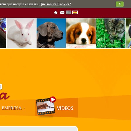
rem que accepta el seu ús.
Què són les Cookies?
X
·
EMPRESA
·