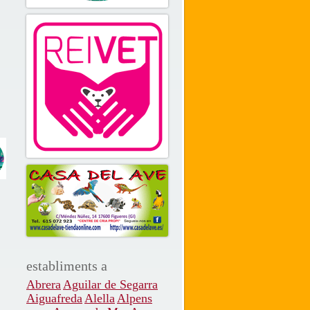
establiments a
Abrera
Aguilar de Segarra
Aiguafreda
Alella
Alpens