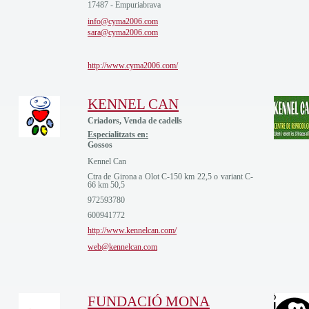
17487 - Empuriabrava
info@cyma2006.com
sara@cyma2006.com
http://www.cyma2006.com/
KENNEL CAN
Criadors, Venda de cadells
Especialitzats en:
Gossos
Kennel Can
Ctra de Girona a Olot C-150 km 22,5 o variant C-
66 km 50,5
972593780
600941772
http://www.kennelcan.com/
web@kennelcan.com
FUNDACIÓ MONA