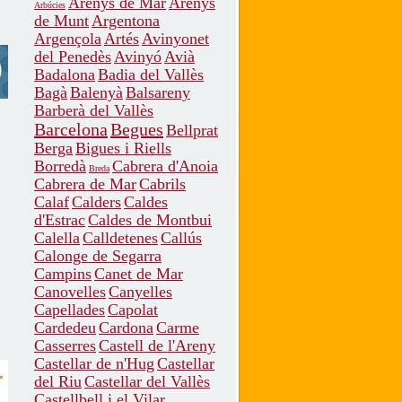
Arenys de Mar
Arenys
Arbúcies
de Munt
Argentona
Argençola
Artés
Avinyonet
del Penedès
Avinyó
Avià
Badalona
Badia del Vallès
Bagà
Balenyà
Balsareny
Barberà del Vallès
Barcelona
Begues
Bellprat
Berga
Bigues i Riells
Borredà
Cabrera d'Anoia
Breda
Cabrera de Mar
Cabrils
Calaf
Calders
Caldes
d'Estrac
Caldes de Montbui
Calella
Calldetenes
Callús
Calonge de Segarra
Campins
Canet de Mar
Canovelles
Canyelles
Capellades
Capolat
Cardedeu
Cardona
Carme
Casserres
Castell de l'Areny
Castellar de n'Hug
Castellar
del Riu
Castellar del Vallès
Castellbell i el Vilar