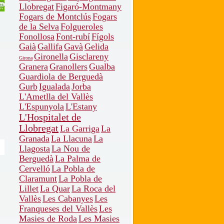
Llobregat
Figaró-Montmany
Fogars de Montclús
Fogars
de la Selva
Folgueroles
Fonollosa
Font-rubí
Fígols
Gaià
Gallifa
Gavà
Gelida
Gironella
Gisclareny
Girona
Granera
Granollers
Gualba
Guardiola de Berguedà
Gurb
Igualada
Jorba
L'Ametlla del Vallès
L'Espunyola
L'Estany
L'Hospitalet de
Llobregat
La Garriga
La
Granada
La Llacuna
La
Llagosta
La Nou de
Berguedà
La Palma de
Cervelló
La Pobla de
Claramunt
La Pobla de
Lillet
La Quar
La Roca del
Vallès
Les Cabanyes
Les
Franqueses del Vallès
Les
Masies de Roda
Les Masies