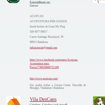
Especialitzats en:
Gossos
ACUPCAN
ACUPUNTURA PER GOSSOS
Instal·lacions de Guau My Dog
Telf 607730817
Carrer Santiago Russinyol, 39
08911 Badalona
infoacupcan@gmail.com
https://www.facebook.com/pages/Acupcan-
Acupuntura-para-
Perros/736926669721269
http://www.acupcan.com/
Ens podeu trobar a Girona Ciutat, Torroella de
Montgrí, Viladamat i Badalona.
Vila DesCans
Criadors, Criadors jack russell,