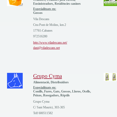
Ensinistradors, Residències canines
Especialitzats en:
Gossos
Vila Descans
Ctra Pont de Molins, km.2
17761-Cabanes
972516280
http://www.viladescans.net/
dani@viladescans.net
Grupo Cyma
Alimentació, Distribuïdors
Especialitzats en:
Conills, Fures, Gats, Gossos, Lloros, Ocells,
Peixos, Rosegadors, Rèptils
Grupo Cyma
C/ Sant Maurici, 303-305
Telf 600511582