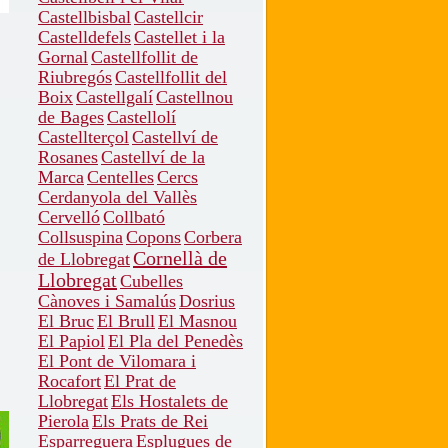
Castellbisbal
Castellcir
Castelldefels
Castellet i la
Gornal
Castellfollit de
Riubregós
Castellfollit del
Boix
Castellgalí
Castellnou
de Bages
Castellolí
Castellterçol
Castellví de
Rosanes
Castellví de la
Marca
Centelles
Cercs
Cerdanyola del Vallès
Cervelló
Collbató
Collsuspina
Copons
Corbera
Cornellà de
de Llobregat
Llobregat
Cubelles
Cànoves i Samalús
Dosrius
El Bruc
El Brull
El Masnou
El Papiol
El Pla del Penedès
El Pont de Vilomara i
Rocafort
El Prat de
Llobregat
Els Hostalets de
Pierola
Els Prats de Rei
Esparreguera
Esplugues de