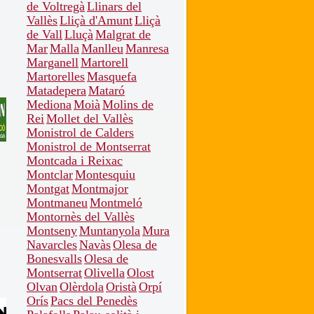
de Voltregà
Llinars del
Vallès
Lliçà d'Amunt
Lliçà
de Vall
Lluçà
Malgrat de
Mar
Malla
Manlleu
Manresa
Marganell
Martorell
Martorelles
Masquefa
Matadepera
Mataró
Mediona
Moià
Molins de
Rei
Mollet del Vallès
Monistrol de Calders
Monistrol de Montserrat
Montcada i Reixac
Montclar
Montesquiu
Montgat
Montmajor
Montmaneu
Montmeló
Montornès del Vallès
Montseny
Muntanyola
Mura
Navarcles
Navàs
Olesa de
Bonesvalls
Olesa de
Montserrat
Olivella
Olost
Olvan
Olèrdola
Oristà
Orpí
Orís
Pacs del Penedès