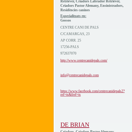
Retriever, Criadors Labrador Retriever,
Criadors Pastor Alemany, Ensinistradors,
Residències canines
Especialitzats en:
Gossos
CENTRE CANI DE PALS
C/CAMARGAS, 23
AP CORR. 25
17256-PALS
972637070
http://www.centrecanidepals.com/
info@centrecanidepals.com
https://www.facebook.com/centrecanidepals2?
ref=ts&fref=ts
DE BRIAN
Criadors, Criadors Pastor Alemany,