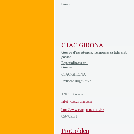
Girona
CTAC GIRONA
Gossos d'assistència, Teràpia assistida amb
gossos
Especialitzats en:
Gossos
CTAC GIRONA
Francesc Rogès nº25
17005 - Girona
info@ctacgirona.com
http://www.ctacgirona.com/ca/
656405171
ProGolden