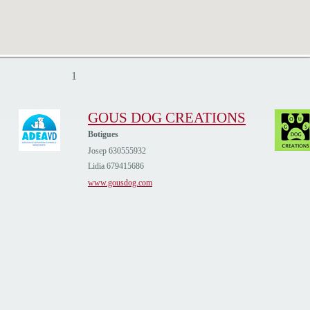
1
GOUS DOG CREATIONS
Botigues
Josep 630555932
Lidia 679415686
www.gousdog.com