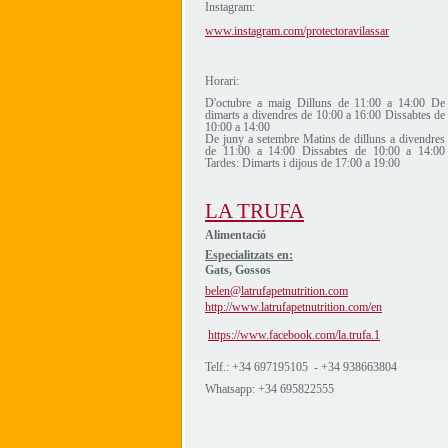
Instagram:
www.instagram.com/protectoravilassar
Horari:
D'octubre a maig Dilluns de 11:00 a 14:00 De
dimarts a divendres de 10:00 a 16:00 Dissabtes de
10:00 a 14:00
De juny a setembre Matins de dilluns a divendres
de 11:00 a 14:00 Dissabtes de 10:00 a 14:00
Tardes: Dimarts i dijous de 17:00 a 19:00
LA TRUFA
Alimentació
Especialitzats en:
Gats, Gossos
belen@latrufapetnutrition.com
http://www.latrufapetnutrition.com/en
https://www.facebook.com/la.trufa.1
Telf.: +34 697195105 - +34 938663804
Whatsapp: +34 695822555