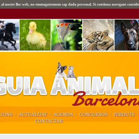
tes al nostre lloc web, no emmagatzemem cap dada personal. Si continua navegant conside
IONS
·
ACTUALITAT
·
AGENDA
·
CONCURSOS
·
PERDUTS
CONTACTAR