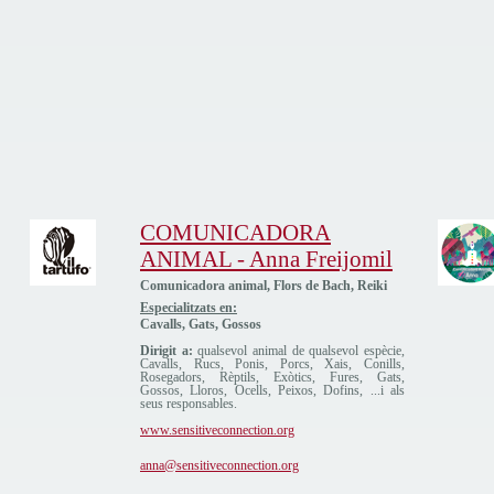
COMUNICADORA
ANIMAL - Anna Freijomil
Comunicadora animal, Flors de Bach, Reiki
Especialitzats en:
Cavalls, Gats, Gossos
Dirigit a:
qualsevol animal de qualsevol espècie,
Cavalls, Rucs, Ponis, Porcs, Xais, Conills,
Rosegadors, Rèptils, Exòtics, Fures, Gats,
Gossos, Lloros, Ocells, Peixos, Dofins, ...i als
seus responsables.
www.sensitiveconnection.org
anna@sensitiveconnection.org