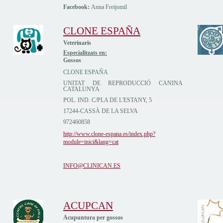
Facebook:
Anna Freijomil
CLONE ESPAÑA
Veterinaris
Especialitzats en:
Gossos
CLONE ESPAÑA
UNITAT DE REPRODUCCIÓ CANINA
CATALUNYA
POL. IND. C/PLA DE L'ESTANY, 5
17244-CASSÀ DE LA SELVA
972460858
http://www.clone-espana.es/index.php?
module=inici&lang=cat
INFO@CLINICAN.ES
ACUPCAN
Acupuntura per gossos