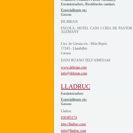
Ensinistradors, Residències canines
Especialitzats en:
Gossos
DE BRIAN
ESCOLA, HOTEL CANI I CRIA DE PASTOR
ALEMANY
Ctra. de Girona s/n - Món Repós
17243 - Llambilles
Girona
DANI RUANO TELF 630951144
www.debrian.com
info@debrian.com
LLADRUC
Ensinistradors
Especialitzats en:
Gossos
Lladruc
636385174
http://lladruc.com/
info@lladruc.com