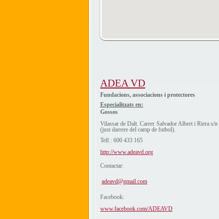
ADEA VD
Fundacions, associacions i protectores
Especialitzats en:
Gossos
Vilassar de Dalt. Carrer Salvador Albert i Riera s/n
(just darrere del camp de futbol).
Telf.: 600 433 165
http://www.adeavd.org
Contactar:
adeavd@gmail.com
Facebook:
www.facebook.com/ADEAVD