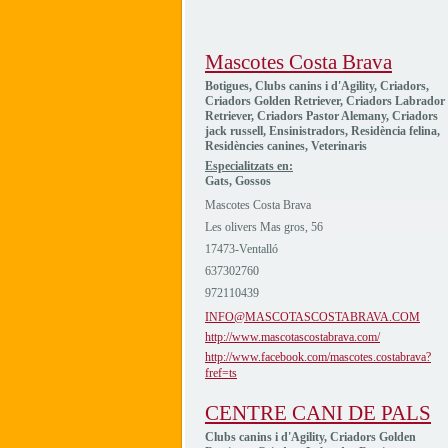
Mascotes Costa Brava
Botigues, Clubs canins i d'Agility, Criadors,
Criadors Golden Retriever, Criadors Labrador
Retriever, Criadors Pastor Alemany, Criadors
jack russell, Ensinistradors, Residència felina,
Residències canines, Veterinaris
Especialitzats en:
Gats, Gossos
Mascotes Costa Brava
Les olivers Mas gros, 56
17473-Ventalló
637302760
972110439
INFO@MASCOTASCOSTABRAVA.COM
http://www.mascotascostabrava.com/
http://www.facebook.com/mascotes.costabrava?
fref=ts
CENTRE CANI DE PALS
Clubs canins i d'Agility, Criadors Golden