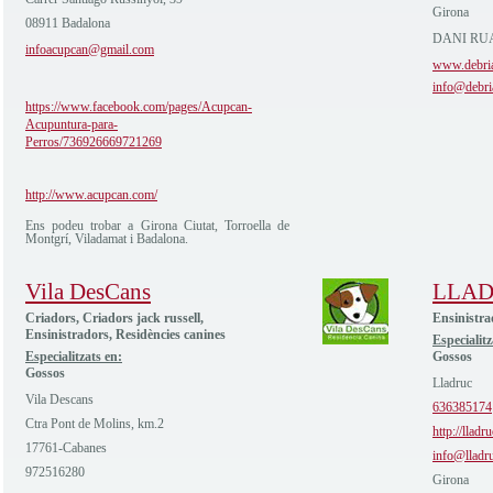
Girona
08911 Badalona
DANI RUA
infoacupcan@gmail.com
www.debri
info@debri
https://www.facebook.com/pages/Acupcan-
Acupuntura-para-
Perros/736926669721269
http://www.acupcan.com/
Ens podeu trobar a Girona Ciutat, Torroella de
Montgrí, Viladamat i Badalona.
Vila DesCans
LLA
Criadors, Criadors jack russell,
Ensinistra
Ensinistradors, Residències canines
Especialitz
Especialitzats en:
Gossos
Gossos
Lladruc
Vila Descans
636385174
Ctra Pont de Molins, km.2
http://lladr
17761-Cabanes
info@lladr
972516280
Girona