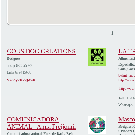
1
GOUS DOG CREATIONS
LA T
Botigues
Alimentac
Especialitz
Josep 630555932
Gats, Goss
Lidia 679415686
belen@latru
www.gousdog.com
http://www.
https://ww
Telf.: +34
Whatsapp:
COMUNICADORA
Masco
ANIMAL - Anna Freijomil
Botigues, C
Criadors G
Comunicadora animal, Flors de Bach, Reiki