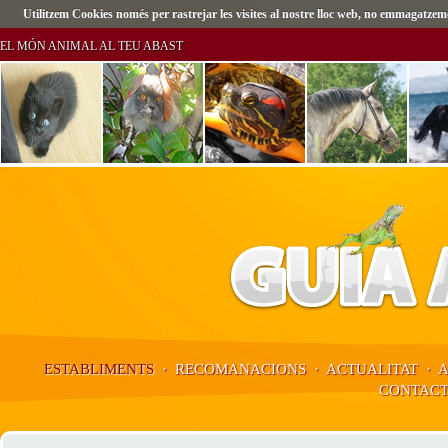
Utilitzem Cookies només per rastrejar les visites al nostre lloc web, no emmagatz
EL MÓN ANIMAL AL TEU ABAST
ESTABLIMENTS
·
RECOMANACIONS
·
ACTUALITAT
·
CONTAC