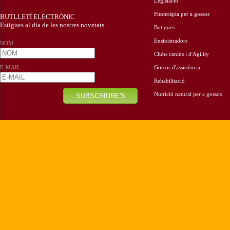
Legislació
Fitoteràpia per a gossos
BUTLLETÍ ELECTRÒNIC
Estigues al dia de les nostres novetats
Botigues
Ensinistradors
NOM:
Clubs canins i d'Agility
E-MAIL:
Gossos d'assistència
Rehabilitació
Nutrició natural per a gossos