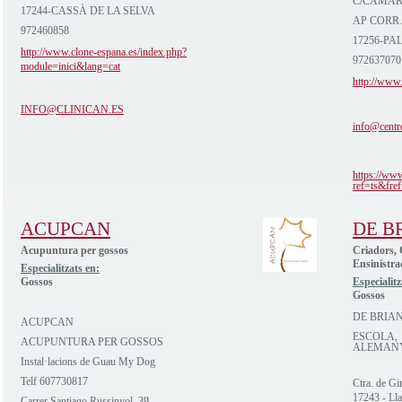
C/CAMAR
17244-CASSÀ DE LA SELVA
AP CORR.
972460858
17256-PA
http://www.clone-espana.es/index.php?
972637070
module=inici&lang=cat
http://www.
INFO@CLINICAN.ES
info@centr
https://ww
ref=ts&fref
ACUPCAN
DE B
Acupuntura per gossos
Criadors, 
Ensinistra
Especialitzats en:
Gossos
Especialitz
Gossos
DE BRIA
ACUPCAN
ESCOLA, 
ACUPUNTURA PER GOSSOS
ALEMAN
Instal·lacions de Guau My Dog
Telf 607730817
Ctra. de G
17243 - Lla
Carrer Santiago Russinyol, 39