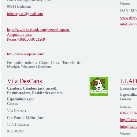
Girona
08911 Badalona
DANI RUA
infoacupcan@gmail.com
www.debri
info@debri
https://www.facebook.com/pages/Acupcan-
Acupuntura-para-
Perros/736926669721269
http://www.acupcan.com/
Ens podeu trobar a Girona Ciutat, Torroella de
Montgrí, Viladamat i Badalona.
Vila DesCans
LLA
Criadors, Criadors jack russell,
Ensinistra
Ensinistradors, Residències canines
Especialitz
Especialitzats en:
Gossos
Gossos
Lladruc
Vila Descans
636385174
Ctra Pont de Molins, km.2
http://lladr
17761-Cabanes
info@lladr
972516280
Girona