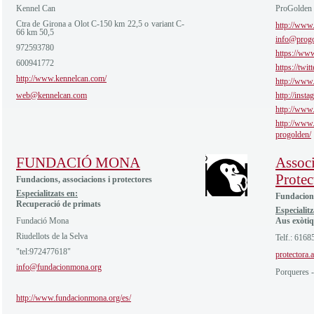
Kennel Can
ProGolden
Ctra de Girona a Olot C-150 km 22,5 o variant C-
http://www.
66 km 50,5
info@progo
972593780
https://ww
600941772
https://twi
http://www.kennelcan.com/
http://www
web@kennelcan.com
http://inst
http://www
http://www.
progolden/
FUNDACIÓ MONA
Assoc
Protec
Fundacions, associacions i protectores
Especialitzats en:
Fundacions
Recuperació de primats
Especialitz
Fundació Mona
Aus exòti
Riudellots de la Selva
Telf.: 6168
"tel:972477618"
protectora
info@fundacionmona.org
Porqueres -
http://www.fundacionmona.org/es/