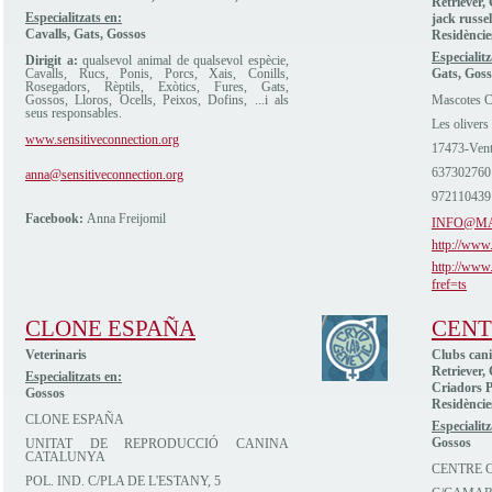
Retriever,
Especialitzats en:
jack russel
Cavalls, Gats, Gossos
Residèncie
Especialitz
Dirigit a:
qualsevol animal de qualsevol espècie,
Cavalls, Rucs, Ponis, Porcs, Xais, Conills,
Gats, Goss
Rosegadors, Rèptils, Exòtics, Fures, Gats,
Gossos, Lloros, Ocells, Peixos, Dofins, ...i als
Mascotes C
seus responsables.
Les olivers
www.sensitiveconnection.org
17473-Vent
637302760
anna@sensitiveconnection.org
972110439
Facebook:
Anna Freijomil
INFO@M
http://www
http://www
fref=ts
CLONE ESPAÑA
CENT
Veterinaris
Clubs cani
Retriever,
Especialitzats en:
Criadors P
Gossos
Residèncie
CLONE ESPAÑA
Especialitz
Gossos
UNITAT DE REPRODUCCIÓ CANINA
CATALUNYA
CENTRE C
POL. IND. C/PLA DE L'ESTANY, 5