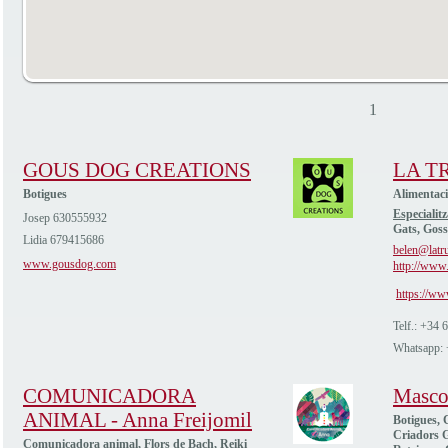
1
GOUS DOG CREATIONS
LA T
Botigues
Alimentac
Especialitz
Josep 630555932
Gats, Goss
Lidia 679415686
belen@latru
www.gousdog.com
http://www.
https://ww
Telf.: +34
Whatsapp:
COMUNICADORA
Masco
ANIMAL - Anna Freijomil
Botigues, C
Criadors G
Comunicadora animal, Flors de Bach, Reiki