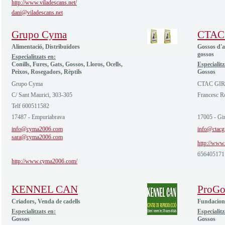
http://www.viladescans.net/
dani@viladescans.net
Grupo Cyma
CTAC
Alimentació, Distribuïdors
Gossos d'a
gossos
Especialitzats en:
Conills, Fures, Gats, Gossos, Lloros, Ocells,
Especialitz
Peixos, Rosegadors, Rèptils
Gossos
Grupo Cyma
CTAC GI
C/ Sant Maurici, 303-305
Francesc R
Telf 600511582
17487 - Empuriabrava
17005 - Gi
info@cyma2006.com
info@ctacg
sara@cyma2006.com
http://www.
656405171
http://www.cyma2006.com/
KENNEL CAN
ProGo
Criadors, Venda de cadells
Fundacions
Especialitzats en:
Especialitz
Gossos
Gossos