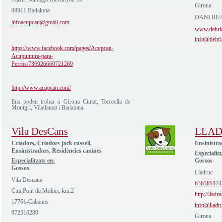
Girona
08911 Badalona
DANI RUA
infoacupcan@gmail.com
www.debri
info@debri
https://www.facebook.com/pages/Acupcan-
Acupuntura-para-
Perros/736926669721269
http://www.acupcan.com/
Ens podeu trobar a Girona Ciutat, Torroella de
Montgrí, Viladamat i Badalona.
Vila DesCans
LLA
Criadors, Criadors jack russell,
Ensinistra
Ensinistradors, Residències canines
Especialitz
Especialitzats en:
Gossos
Gossos
Lladruc
Vila Descans
636385174
Ctra Pont de Molins, km.2
http://lladr
17761-Cabanes
info@lladr
972516280
Girona