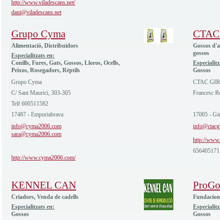
http://www.viladescans.net/
dani@viladescans.net
Grupo Cyma
CTAC
Alimentació, Distribuïdors
Gossos d'a
gossos
Especialitzats en:
Conills, Fures, Gats, Gossos, Lloros, Ocells,
Especialitz
Peixos, Rosegadors, Rèptils
Gossos
Grupo Cyma
CTAC GI
C/ Sant Maurici, 303-305
Francesc R
Telf 600511582
17487 - Empuriabrava
17005 - Gi
info@cyma2006.com
info@ctacg
sara@cyma2006.com
http://www.
656405171
http://www.cyma2006.com/
KENNEL CAN
ProGo
Criadors, Venda de cadells
Fundacions
Especialitzats en:
Especialitz
Gossos
Gossos