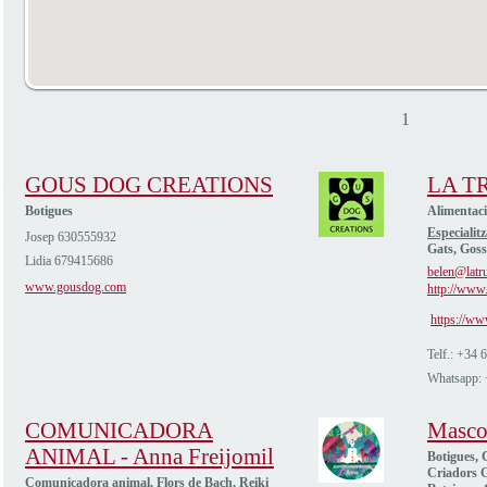
1
GOUS DOG CREATIONS
LA T
Botigues
Alimentac
Especialitz
Josep 630555932
Gats, Goss
Lidia 679415686
belen@latru
www.gousdog.com
http://www.
https://ww
Telf.: +34
Whatsapp:
COMUNICADORA
Masco
ANIMAL - Anna Freijomil
Botigues, C
Criadors G
Comunicadora animal, Flors de Bach, Reiki