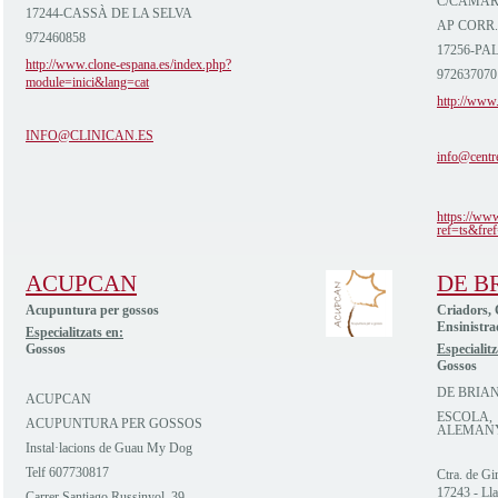
C/CAMAR
17244-CASSÀ DE LA SELVA
AP CORR.
972460858
17256-PA
http://www.clone-espana.es/index.php?
972637070
module=inici&lang=cat
http://www.
INFO@CLINICAN.ES
info@centr
https://ww
ref=ts&fref
ACUPCAN
DE B
Acupuntura per gossos
Criadors, 
Ensinistra
Especialitzats en:
Gossos
Especialitz
Gossos
DE BRIA
ACUPCAN
ESCOLA, 
ACUPUNTURA PER GOSSOS
ALEMAN
Instal·lacions de Guau My Dog
Telf 607730817
Ctra. de G
17243 - Lla
Carrer Santiago Russinyol, 39