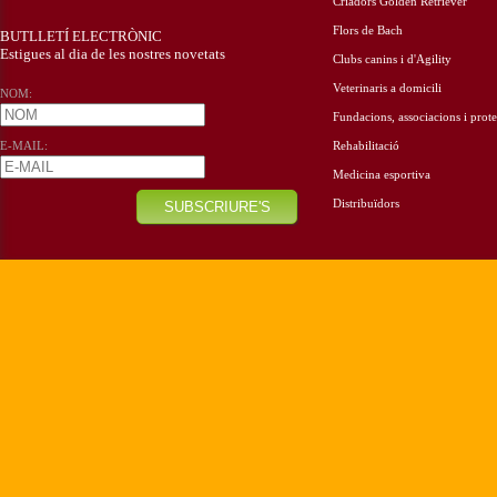
Criadors Golden Retriever
Flors de Bach
BUTLLETÍ ELECTRÒNIC
Estigues al dia de les nostres novetats
Clubs canins i d'Agility
Veterinaris a domicili
NOM:
Fundacions, associacions i prote
E-MAIL:
Rehabilitació
Medicina esportiva
Distribuïdors