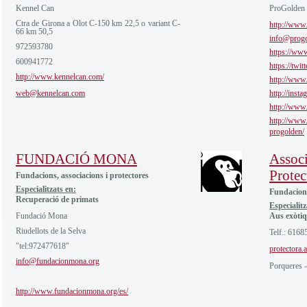
Kennel Can
ProGolden
Ctra de Girona a Olot C-150 km 22,5 o variant C-
http://www.
66 km 50,5
info@progo
972593780
https://ww
600941772
https://twi
http://www.kennelcan.com/
http://www
web@kennelcan.com
http://inst
http://www
http://www.
progolden/
FUNDACIÓ MONA
Assoc
Protec
Fundacions, associacions i protectores
Especialitzats en:
Fundacions
Recuperació de primats
Especialitz
Fundació Mona
Aus exòti
Riudellots de la Selva
Telf.: 6168
"tel:972477618"
protectora
info@fundacionmona.org
Porqueres -
http://www.fundacionmona.org/es/