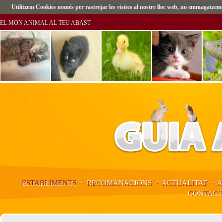
Utilitzem Cookies només per rastrejar les visites al nostre lloc web, no emmagatz
EL MÓN ANIMAL AL TEU ABAST
ESTABLIMENTS
·
RECOMANACIONS
·
ACTUALITAT
·
CONTAC