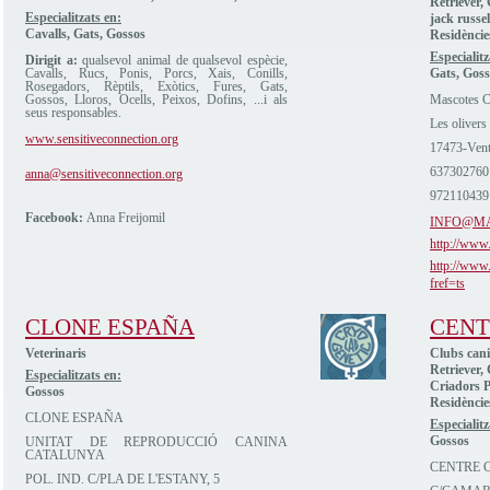
Retriever,
Especialitzats en:
jack russel
Cavalls, Gats, Gossos
Residèncie
Especialitz
Dirigit a:
qualsevol animal de qualsevol espècie,
Cavalls, Rucs, Ponis, Porcs, Xais, Conills,
Gats, Goss
Rosegadors, Rèptils, Exòtics, Fures, Gats,
Gossos, Lloros, Ocells, Peixos, Dofins, ...i als
Mascotes C
seus responsables.
Les olivers
www.sensitiveconnection.org
17473-Vent
637302760
anna@sensitiveconnection.org
972110439
Facebook:
Anna Freijomil
INFO@M
http://www
http://www
fref=ts
CLONE ESPAÑA
CENT
Veterinaris
Clubs cani
Retriever,
Especialitzats en:
Criadors P
Gossos
Residèncie
CLONE ESPAÑA
Especialitz
Gossos
UNITAT DE REPRODUCCIÓ CANINA
CATALUNYA
CENTRE C
POL. IND. C/PLA DE L'ESTANY, 5