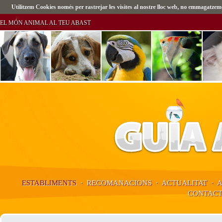
Utilitzem Cookies només per rastrejar les visites al nostre lloc web, no emmagatz
EL MÓN ANIMAL AL TEU ABAST
ESTABLIMENTS
·
RECOMANACIONS
·
ACTUALITAT
·
CONTAC