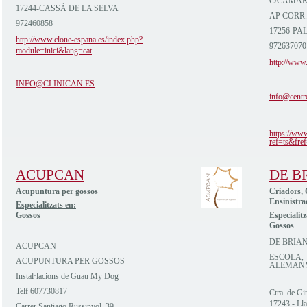
C/CAMAR
17244-CASSÀ DE LA SELVA
AP CORR.
972460858
17256-PA
http://www.clone-espana.es/index.php?
972637070
module=inici&lang=cat
http://www.
INFO@CLINICAN.ES
info@centr
https://ww
ref=ts&fref
ACUPCAN
DE B
Acupuntura per gossos
Criadors, 
Ensinistra
Especialitzats en:
Gossos
Especialitz
Gossos
DE BRIA
ACUPCAN
ESCOLA, 
ACUPUNTURA PER GOSSOS
ALEMAN
Instal·lacions de Guau My Dog
Telf 607730817
Ctra. de G
17243 - Lla
Carrer Santiago Russinyol, 39