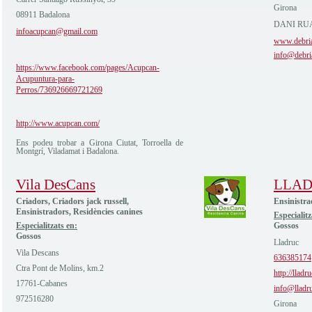
Girona
08911 Badalona
DANI RUA
infoacupcan@gmail.com
www.debri
info@debri
https://www.facebook.com/pages/Acupcan-
Acupuntura-para-
Perros/736926669721269
http://www.acupcan.com/
Ens podeu trobar a Girona Ciutat, Torroella de
Montgrí, Viladamat i Badalona.
Vila DesCans
LLA
Criadors, Criadors jack russell,
Ensinistra
Ensinistradors, Residències canines
Especialitz
Especialitzats en:
Gossos
Gossos
Lladruc
Vila Descans
636385174
Ctra Pont de Molins, km.2
http://lladr
17761-Cabanes
info@lladr
972516280
Girona