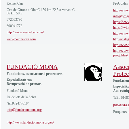
Kennel Can
ProGolden
Ctra de Girona a Olot C-150 km 22,5 o variant C-
http://www.
66 km 50,5
info@progo
972593780
https://ww
600941772
https://twi
http://www.kennelcan.com/
http://www
web@kennelcan.com
http://inst
http://www
http://www.
progolden/
FUNDACIÓ MONA
Assoc
Protec
Fundacions, associacions i protectores
Especialitzats en:
Fundacions
Recuperació de primats
Especialitz
Fundació Mona
Aus exòti
Riudellots de la Selva
Telf.: 6168
"tel:972477618"
protectora
info@fundacionmona.org
Porqueres -
http://www.fundacionmona.org/es/