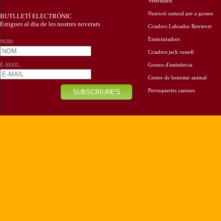
Veterinaris
Nutrició natural per a gossos
BUTLLETÍ ELECTRÒNIC
Estigues al dia de les nostres novetats
Criadors Labrador Retriever
Ensinistradors
NOM:
Criadors jack russell
E-MAIL:
Gossos d'assistència
Centre de benestar animal
Perruqueries canines