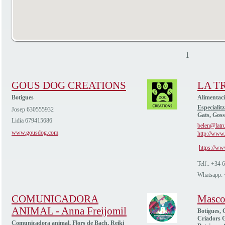
1
GOUS DOG CREATIONS
LA T
Botigues
Alimentac
Especialitz
Josep 630555932
Gats, Goss
Lidia 679415686
belen@latru
www.gousdog.com
http://www.
https://ww
Telf.: +34
Whatsapp:
COMUNICADORA
Masco
ANIMAL - Anna Freijomil
Botigues, C
Criadors G
Comunicadora animal, Flors de Bach, Reiki