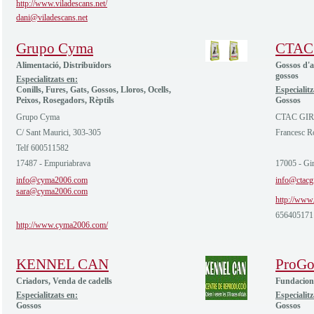
http://www.viladescans.net/
dani@viladescans.net
Grupo Cyma
CTAC
Alimentació, Distribuïdors
Gossos d'a
gossos
Especialitzats en:
Conills, Fures, Gats, Gossos, Lloros, Ocells,
Especialitz
Peixos, Rosegadors, Rèptils
Gossos
Grupo Cyma
CTAC GI
C/ Sant Maurici, 303-305
Francesc R
Telf 600511582
17487 - Empuriabrava
17005 - Gi
info@cyma2006.com
info@ctacg
sara@cyma2006.com
http://www.
656405171
http://www.cyma2006.com/
KENNEL CAN
ProGo
Criadors, Venda de cadells
Fundacions
Especialitzats en:
Especialitz
Gossos
Gossos