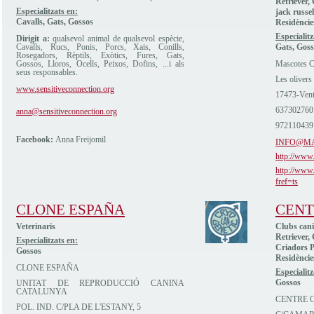
Retriever,
Especialitzats en:
jack russel
Cavalls, Gats, Gossos
Residèncie
Especialitz
Dirigit a:
qualsevol animal de qualsevol espècie,
Cavalls, Rucs, Ponis, Porcs, Xais, Conills,
Gats, Goss
Rosegadors, Rèptils, Exòtics, Fures, Gats,
Gossos, Lloros, Ocells, Peixos, Dofins, ...i als
Mascotes C
seus responsables.
Les olivers
www.sensitiveconnection.org
17473-Vent
637302760
anna@sensitiveconnection.org
972110439
Facebook:
Anna Freijomil
INFO@M
http://www
http://www
fref=ts
CLONE ESPAÑA
CENT
Veterinaris
Clubs cani
Retriever,
Especialitzats en:
Criadors P
Gossos
Residèncie
CLONE ESPAÑA
Especialitz
Gossos
UNITAT DE REPRODUCCIÓ CANINA
CATALUNYA
CENTRE C
POL. IND. C/PLA DE L'ESTANY, 5