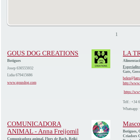
1
GOUS DOG CREATIONS
LA T
Botigues
Alimentac
Especialitz
Josep 630555932
Gats, Goss
Lidia 679415686
belen@latru
www.gousdog.com
http://www.
https://ww
Telf.: +34
Whatsapp:
COMUNICADORA
Masco
ANIMAL - Anna Freijomil
Botigues, C
Criadors G
Comunicadora animal, Flors de Bach, Reiki