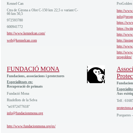
Kennel Can
ProGolden
Ctra de Girona a Olot C-150 km 22,5 o variant C-
http://www.
66 km 50,5
info@progo
972593780
https://ww
600941772
https://twi
http://www.kennelcan.com/
http://www
web@kennelcan.com
http://inst
http://www
http://www.
progolden/
FUNDACIÓ MONA
Assoc
Protec
Fundacions, associacions i protectores
Especialitzats en:
Fundacions
Recuperació de primats
Especialitz
Fundació Mona
Aus exòti
Riudellots de la Selva
Telf.: 6168
"tel:972477618"
protectora
info@fundacionmona.org
Porqueres -
http://www.fundacionmona.org/es/