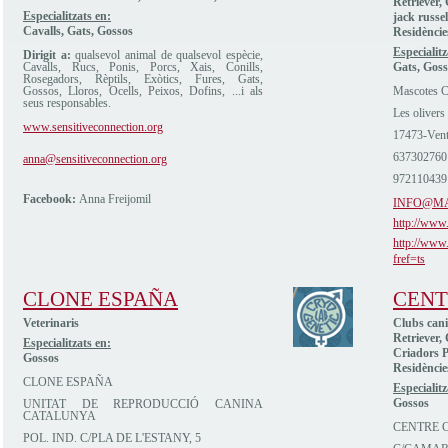
Retriever,
Especialitzats en:
jack russel
Cavalls, Gats, Gossos
Residèncie
Especialitz
Dirigit a:
qualsevol animal de qualsevol espècie,
Cavalls, Rucs, Ponis, Porcs, Xais, Conills,
Gats, Goss
Rosegadors, Rèptils, Exòtics, Fures, Gats,
Gossos, Lloros, Ocells, Peixos, Dofins, ...i als
Mascotes C
seus responsables.
Les olivers
www.sensitiveconnection.org
17473-Vent
637302760
anna@sensitiveconnection.org
972110439
Facebook:
Anna Freijomil
INFO@M
http://www
http://www
fref=ts
CLONE ESPAÑA
CENT
Veterinaris
Clubs cani
Retriever,
Especialitzats en:
Criadors P
Gossos
Residèncie
CLONE ESPAÑA
Especialitz
Gossos
UNITAT DE REPRODUCCIÓ CANINA
CATALUNYA
CENTRE C
POL. IND. C/PLA DE L'ESTANY, 5