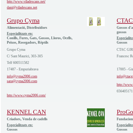
http://www.viladescans.net/
dani@viladescans.net
Grupo Cyma
CTAC
Alimentació, Distribuïdors
Gossos d'a
gossos
Especialitzats en:
Conills, Fures, Gats, Gossos, Lloros, Ocells,
Especialitz
Peixos, Rosegadors, Rèptils
Gossos
Grupo Cyma
CTAC GI
C/ Sant Maurici, 303-305
Francesc R
Telf 600511582
17487 - Empuriabrava
17005 - Gi
info@cyma2006.com
info@ctacg
sara@cyma2006.com
http://www.
656405171
http://www.cyma2006.com/
KENNEL CAN
ProGo
Criadors, Venda de cadells
Fundacions
Especialitzats en:
Especialitz
Gossos
Gossos