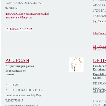
C/CAMAR
17244-CASSÀ DE LA SELVA
AP CORR.
972460858
17256-PA
http://www.clone-espana.es/index.php?
972637070
module=inici&lang=cat
http://www.
INFO@CLINICAN.ES
info@centr
https://ww
ref=ts&fref
ACUPCAN
DE B
Acupuntura per gossos
Criadors, 
Ensinistra
Especialitzats en:
Gossos
Especialitz
Gossos
DE BRIA
ACUPCAN
ESCOLA, 
ACUPUNTURA PER GOSSOS
ALEMAN
Instal·lacions de Guau My Dog
Telf 607730817
Ctra. de G
17243 - Lla
Carrer Santiago Russinyol, 39