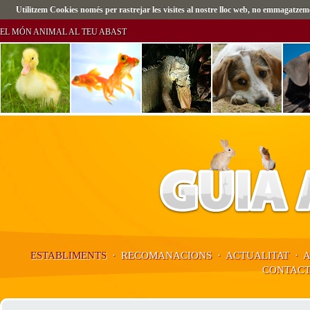
Utilitzem Cookies només per rastrejar les visites al nostre lloc web, no emmagatz
EL MÓN ANIMAL AL TEU ABAST
ESTABLIMENTS
·
RECOMANACIONS
·
ACTUALITAT
·
CONTAC