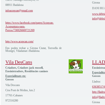
Girona
08911 Badalona
DANI RUA
infoacupcan@gmail.com
www.debri
info@debri
https://www.facebook.com/pages/Acupcan-
Acupuntura-para-
Perros/736926669721269
http://www.acupcan.com/
Ens podeu trobar a Girona Ciutat, Torroella de
Montgrí, Viladamat i Badalona.
Vila DesCans
LLA
Criadors, Criadors jack russell,
Ensinistra
Ensinistradors, Residències canines
Especialitz
Especialitzats en:
Gossos
Gossos
Lladruc
Vila Descans
636385174
Ctra Pont de Molins, km.2
http://lladr
17761-Cabanes
info@lladr
972516280
Girona