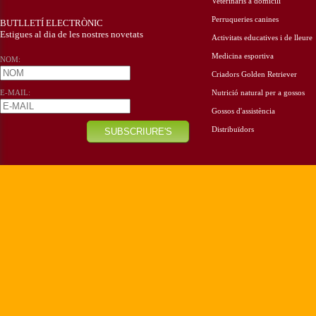
Veterinaris a domicili
Perruqueries canines
BUTLLETÍ ELECTRÒNIC
Estigues al dia de les nostres novetats
Activitats educatives i de lleure
Medicina esportiva
NOM:
Criadors Golden Retriever
E-MAIL:
Nutrició natural per a gossos
Gossos d'assistència
Distribuïdors